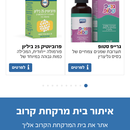
גרייפ סטופ
פרוביוטיק 25 ביליון
ויטמ
תערובת שמנים צמחיים של
פורמולה ייחודית, המכילה
לח
בסיס גליצרין
כמות גבוהה במיוחד של
וה
חיידקי פרוביוטיקה (25 בעלת
שילוב אופטימלי של 9 זנים
לפרטים
לפרטים
של חיידקים פרוביוטיים, אשר
נחקרו קלינית. פרוביוטיקה
איכותית המגובה במחקרים
קליניים, אשר מיוצרת
בתהליכי ייצור קפדניים. כשר
פרווה, בכשרות בד"ץ חתם
סופר. ויגאן פרנדלי. האריזה
מכילה 30 כמוסות. .נשים
איתור בית מרקחת קרוב
בהריון, מניקות, אנשים
שנוטלים תרופות מרשם
וילדים - יש להוועץ ברופא
אתר את בית המרקחת הקרוב אליך
לפני השימוש.