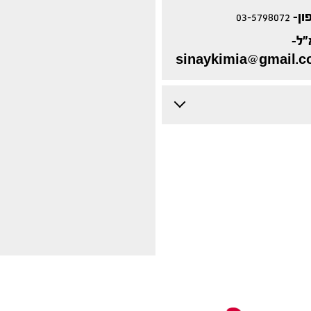
ון-
03-5798072
"ל-
sinaykimia@gmail.